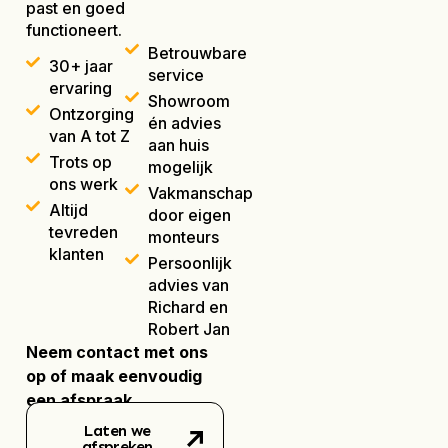
past en goed
functioneert.
Betrouwbare
30+ jaar
service
ervaring
Showroom
Ontzorging
én advies
van A tot Z
aan huis
Trots op
mogelijk
ons werk
Vakmanschap
Altijd
door eigen
tevreden
monteurs
klanten
Persoonlijk
advies van
Richard en
Robert Jan
Neem contact met ons
op of maak eenvoudig
een afspraak.
Laten we
afspreken