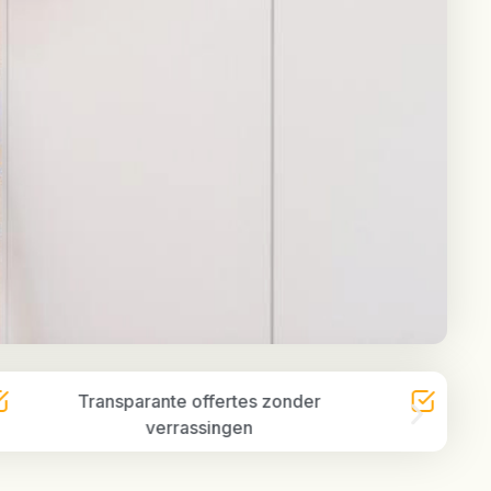
Transparante offertes zonder
Vakku
verrassingen
vakm