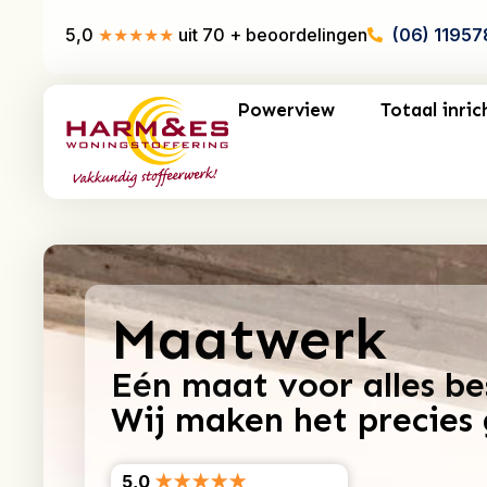
5,0
★★★★★
uit 70 + beoordelingen
(06) 1195
Powerview
Totaal inric
Maatwerk
Eén maat voor alles be
Wij maken het precies
5,0
★★★★★