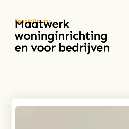
Maatwerk
Specialist in:
woninginrichting
en voor bedrijven